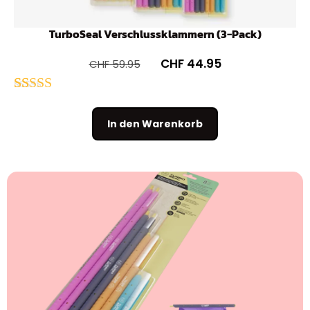
TurboSeal Verschlussklammern (3-Pack)
CHF
44.95
CHF
59.95
Bewertet
178
mit
4.69
In den Warenkorb
von 5,
basierend
auf
Kundenbew
ertungen