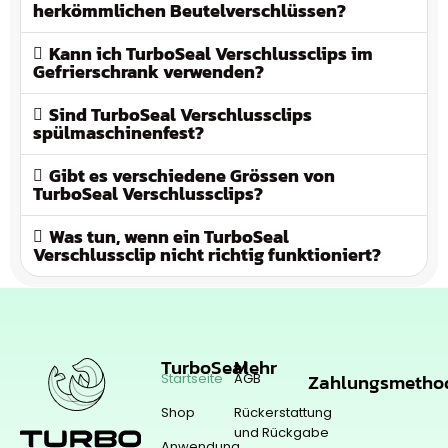
herkömmlichen Beutelverschlüssen?
Kann ich TurboSeal Verschlussclips im
Gefrierschrank verwenden?
Sind TurboSeal Verschlussclips
spülmaschinenfest?
Gibt es verschiedene Grössen von
TurboSeal Verschlussclips?
Was tun, wenn ein TurboSeal
Verschlussclip nicht richtig funktioniert?
TurboSeal
Mehr
Zahlungsmetho
Startseite
AGB
Shop
Rückerstattung
und Rückgabe
Anwendung