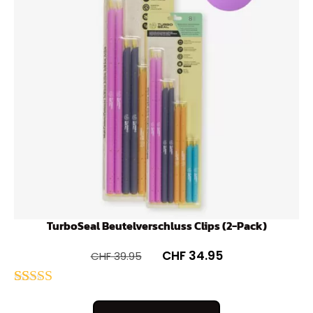
TurboSeal Beutelverschluss Clips (2-Pack)
CHF
34.95
CHF
39.95
Bewertet
176
mit
4.66