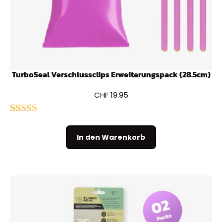
TurboSeal Verschlussclips Erweiterungspack (28.5cm)
CHF
19.95
Bewertet
126
mit
4.71
In den Warenkorb
von 5,
basierend
auf
Kundenbew
ertungen