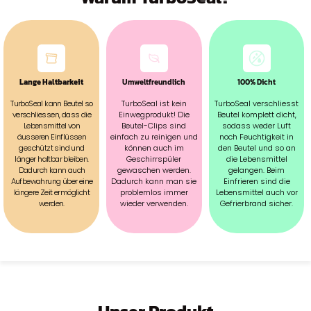
Lange Haltbarkeit
Umweltfreundlich
100% Dicht
TurboSeal kann Beutel so
TurboSeal ist kein
TurboSeal verschliesst
verschliessen, dass die
Einwegprodukt! Die
Beutel komplett dicht,
Lebensmittel von
Beutel-Clips sind
sodass weder Luft
äusseren Einflüssen
einfach zu reinigen und
noch Feuchtigkeit in
geschützt sind und
können auch im
den Beutel und so an
länger haltbar bleiben.
Geschirrspüler
die Lebensmittel
Dadurch kann auch
gewaschen werden.
gelangen. Beim
Aufbewahrung über eine
Dadurch kann man sie
Einfrieren sind die
längere Zeit ermöglicht
problemlos immer
Lebensmittel auch vor
werden.
wieder verwenden.
Gefrierbrand sicher.