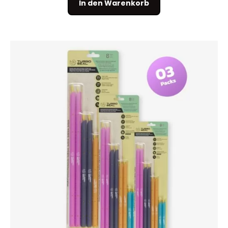
In den Warenkorb
von 5,
basierend
auf
Kundenbew
ertungen